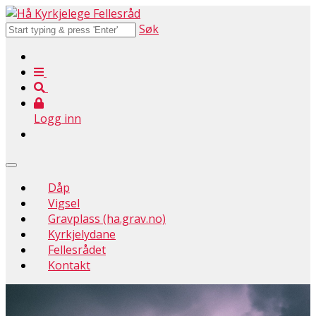
Søk
Logg inn
Dåp
Vigsel
Gravplass (ha.grav.no)
Kyrkjelydane
Fellesrådet
Kontakt